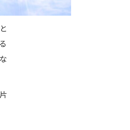
と
る
な
片