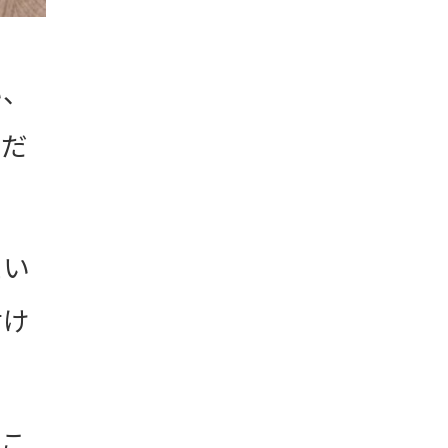
い、
んだ
。
たい
付け
るこ